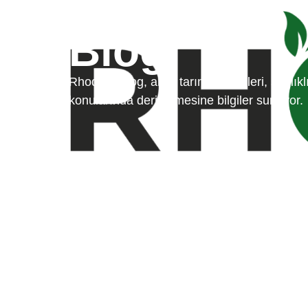
Blog
Rhodark Blog, akıllı tarım çözümleri, sağlıkl
konularında derinlemesine bilgiler sunuyor.