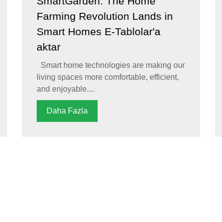
SmartGarden: The Home
Farming Revolution Lands in
Smart Homes E-Tablolar'a
aktar
Smart home technologies are making our
living spaces more comfortable, efficient,
and enjoyable....
Daha Fazla
Ürünlerimiz
Kitler
Mağaza
Blog
İletiş