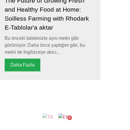
The Future of Growing Fresh
and Healthy Food at Home:
Soilless Farming with Rhodark
E-Tablolar'a aktar
Bu önceki talebinizle aynı metin gibi
görünüyor. Daha önce yaptığım gibi, bu
metni de İngilizceye akıcı...
Daha Fazla
im
0
Giriş
Yap